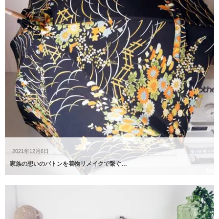
2021年12月6日
家族の想いのバトンを着物リメイクで繋ぐ…