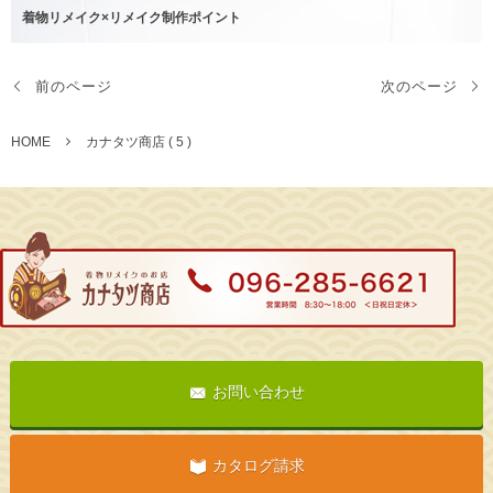
着物リメイク×リメイク制作ポイント
前のページ
次のページ
HOME
カナタツ商店 ( 5 )
お問い合わせ
カタログ請求