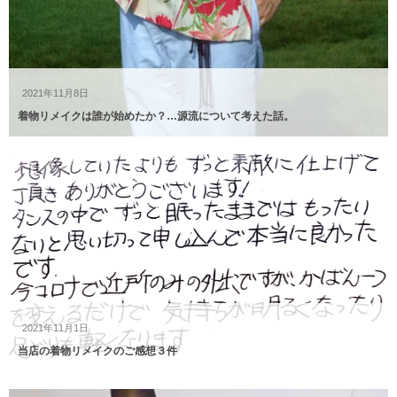
2021年11月8日
着物リメイクは誰が始めたか？…源流について考えた話。
2021年11月1日
当店の着物リメイクのご感想３件