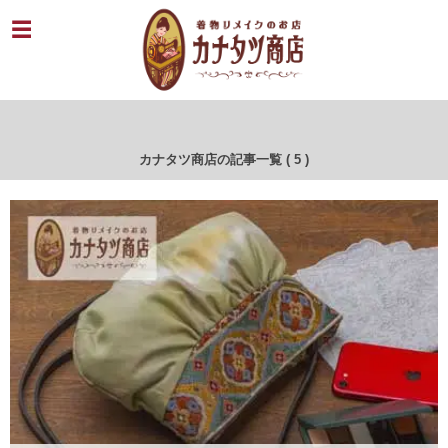
カナタツ商店の記事一覧 ( 5 )