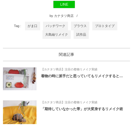
k
LINE
by
カナタツ商店
Tag :
がま口
パッチワーク
ブラウス
プロトタイプ
大島紬リメイク
試作品
関連記事
【カナタツ商店】注目の着物リメイク実績
着物の時に派手だと思っていてもリメイクすると…
【カナタツ商店】注目の着物リメイク実績
「期待していなかった帯」が大変身するリメイク術