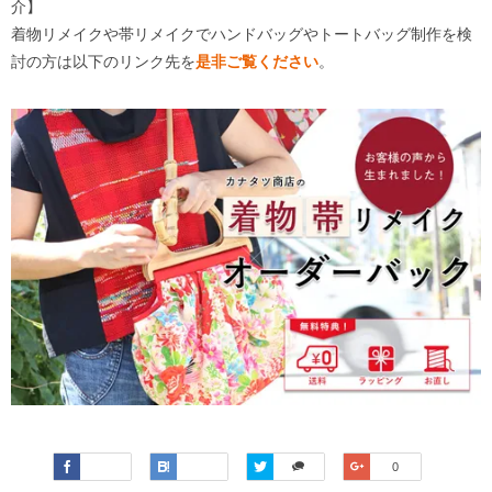
介】
着物リメイクや帯リメイクでハンドバッグやトートバッグ制作を検
討の方は以下のリンク先を
是非ご覧ください
。
Faceboo
Hatena
Twitter
Google+
0