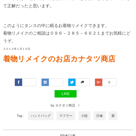
て正解だったと思います。
このようにタンスの中に眠るお着物リメイクできます。
着物リメイクのご相談は０９６－２８５－６６２１までお気軽にど
うぞ。
２０１２年１月１６日
着物リメイクのお店カナタツ商店
Faceboo
Hatena
Twitter
Google+
0
k
LINE
by
カナタツ商店
Tag :
ハンドバッグ
マフラー
小紋
日傘
紫