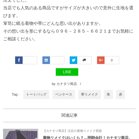
注文でした。
当店でも人気のある商品ですがサイズが大きいので意外に生地を選
びます。
箪笥に眠る着物や帯にどんな思い出がありますか。
その想い出を形にするなら０９６－２８５－６６２１までお気軽に
ご相談ください。
Faceboo
Hatena
Twitter
Google+
0
k
LINE
by
カナタツ商店
Tag :
トートバッグ
ペンケース
帯リメイク
朱
赤
関連記事
【カナタツ商店】注目の着物リメイク実績
着物リメイクはいくら？…明朗会計！カナタツ商店。