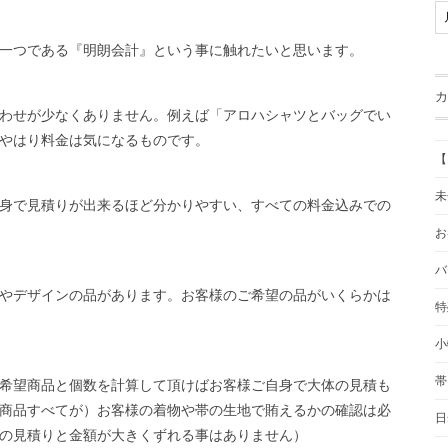
一つである『明朗会計』という事に触れたいと思います。
カ
わせが少なくありません。例えば「アロハシャツとバッグでい
やはり料金は気になるものです。
【
未
身で見積りが出来るほど分かりやすい、すべての料金込みでの
お
バ
やデザインの品があります。お客様のご希望の品がいくらかは
特
小
帯
希望商品と個数を計算して頂けばお客様ご自身で大体の見積も
商品すべてが）お客様の着物や帯の生地で賄えるかの確認は必
日
の見積りと金額が大きくずれる事はありません）