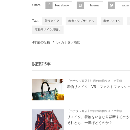
Share :
Facebook
Hatena
Twitter
Tag :
帯リメイク
着物アップサイクル
着物リメイク
着物リメイク見積り
4年前の投稿
by
カナタツ商店
関連記事
【カナタツ商店】注目の着物リメイク実績
着物リメイク VS ファストファッシ
【カナタツ商店】注目の着物リメイク実績
リメイク。着物をいきなり裁断するのか
それとも、一度ほどくのか？