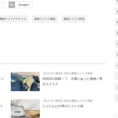
Google+
着物リメイクプライス
着物リメイク価格
着物リメイク料金
【カナタツ商店】注目の着物リメイク実績
ョン
何回目の経験！？ 火事にあった着物／帯
のリメイク
【カナタツ商店】注目の着物リメイク実績
？
シミだらけの帯のリメイク術