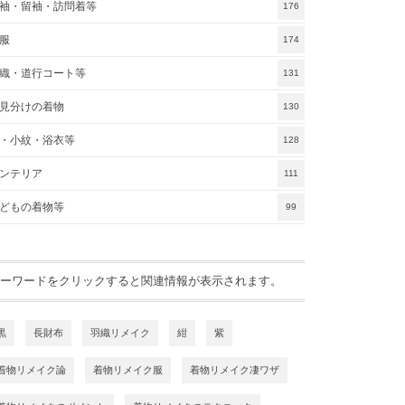
袖・留袖・訪問着等
176
服
174
織・道行コート等
131
見分けの着物
130
・小紋・浴衣等
128
ンテリア
111
どもの着物等
99
ーワードをクリックすると関連情報が表示されます。
黒
長財布
羽織リメイク
紺
紫
着物リメイク論
着物リメイク服
着物リメイク凄ワザ