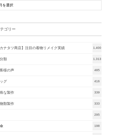
テゴリー
カナタツ商店】注目の着物リメイク実績
1,400
分類
1,313
客様の声
485
ッグ
416
殊な製作
339
物類製作
333
295
傘
198