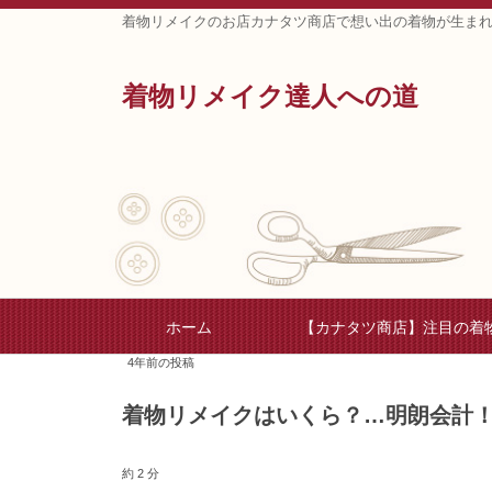
着物リメイクのお店カナタツ商店で想い出の着物が生ま
着物リメイク達人への道
ホーム
【カナタツ商店】注目の着
4年前の投稿
着物リメイクはいくら？…明朗会計
約 2 分