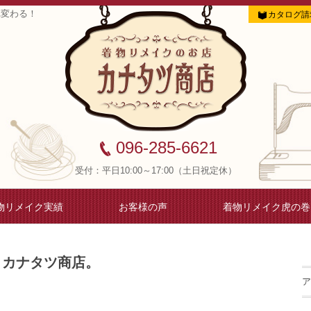
れ変わる！
カタログ請
096-285-6621
受付：平日10:00～17:00（土日祝定休）
物リメイク実績
お客様の声
着物リメイク虎の巻
！カナタツ商店。
ア