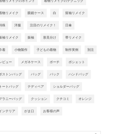
着物リメイクのポイント
着物リメイクのテクニック
着物リメイク
眼鏡ケース
白
留袖リメイク
特殊
洋服
注目のリメイク！
日傘
振袖リメイク
振袖
形見分け
帯リメイク
巾着
小物製作
子どもの着物
制作実例
別注
レビュー
メガネケース
ポーチ
ポシェット
ボストンバッグ
バッグ
バック
ハンドバッグ
トートバッグ
テディベア
ショルダーバッグ
グラニーバッグ
クッション
クチコミ
オレンジ
インテリア
がま口
お客様の声