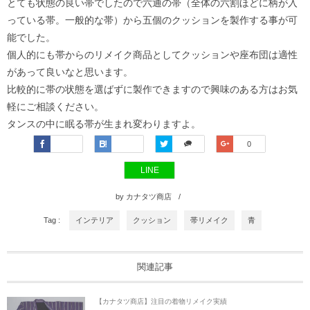
とても状態の良い帯でしたので六通の帯（全体の六割ほどに柄が入
っている帯。一般的な帯）から五個のクッションを製作する事が可
能でした。
個人的にも帯からのリメイク商品としてクッションや座布団は適性
があって良いなと思います。
比較的に帯の状態を選ばずに製作できますので興味のある方はお気
軽にご相談ください。
タンスの中に眠る帯が生まれ変わりますよ。
Faceboo
Hatena
Twitter
Google+
0
k
LINE
by
カナタツ商店
Tag :
インテリア
クッション
帯リメイク
青
関連記事
【カナタツ商店】注目の着物リメイク実績