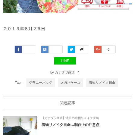
２０１３年８月２６日
Faceboo
Hatena
Twitter
Google+
0
k
LINE
by
カナタツ商店
Tag :
グラニーバッグ
メガネケース
着物リメイク日傘
関連記事
【カナタツ商店】注目の着物リメイク実績
着物リメイク日傘…制作上の注意点