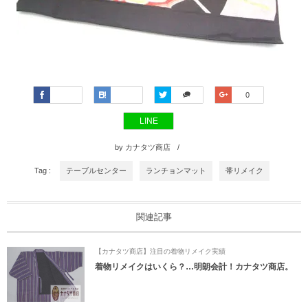
Faceboo
Hatena
Twitter
Google+
0
k
LINE
by
カナタツ商店
Tag :
テーブルセンター
ランチョンマット
帯リメイク
関連記事
【カナタツ商店】注目の着物リメイク実績
着物リメイクはいくら？…明朗会計！カナタツ商店。