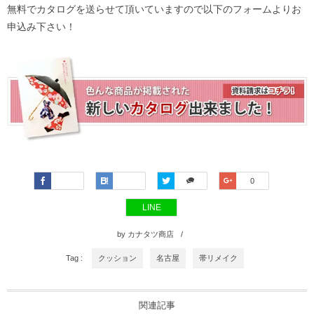
無料でカタログを送らせて頂いていますので以下のフォームよりお
申込み下さい！
Faceboo
Hatena
Twitter
Google+
0
k
LINE
by
カナタツ商店
Tag :
クッション
名古屋
帯リメイク
関連記事