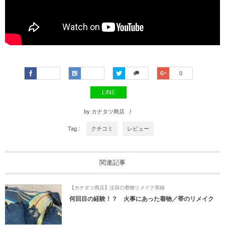
Faceboo
Hatena
Twitter
Google+
0
k
LINE
by
カナタツ商店
Tag :
クチコミ
レビュー
関連記事
【カナタツ商店】注目の着物リメイク実績
何回目の経験！？ 火事にあった着物／帯のリメイク