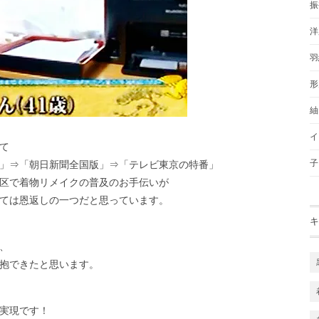
振
洋
羽
形
紬
イ
て
子
」⇒「朝日新聞全国版」⇒「テレビ東京の特番」
区で着物リメイクの普及のお手伝いが
ては恩返しの一つだと思っています。
キ
、
抱できたと思います。
実現です！