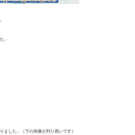
。
た。
りました。（下の画像が判り易いです）