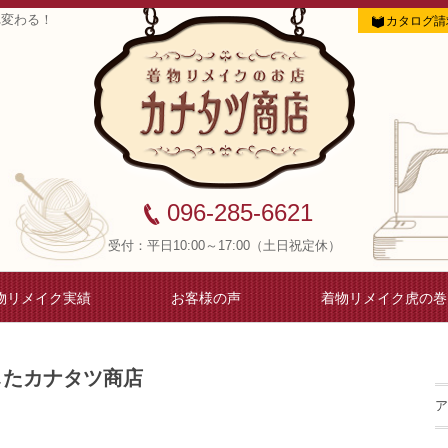
れ変わる！
カタログ請
096-285-6621
受付：平日10:00～17:00（土日祝定休）
物リメイク実績
お客様の声
着物リメイク虎の巻
したカナタツ商店
ア