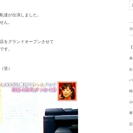
私達が出演しました。
せん。
カ
店をグランドオープンさせて
【
です。
未
（笑）
お
バ
特
小
帯
日