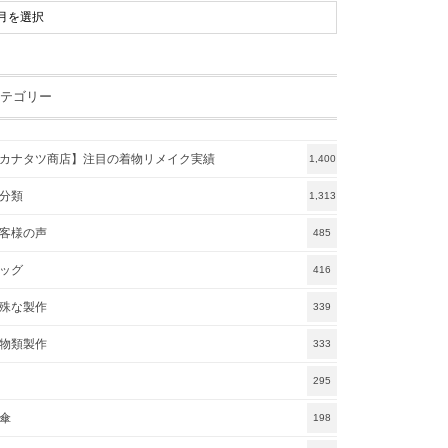
テゴリー
カナタツ商店】注目の着物リメイク実績
1,400
分類
1,313
客様の声
485
ッグ
416
殊な製作
339
物類製作
333
295
傘
198