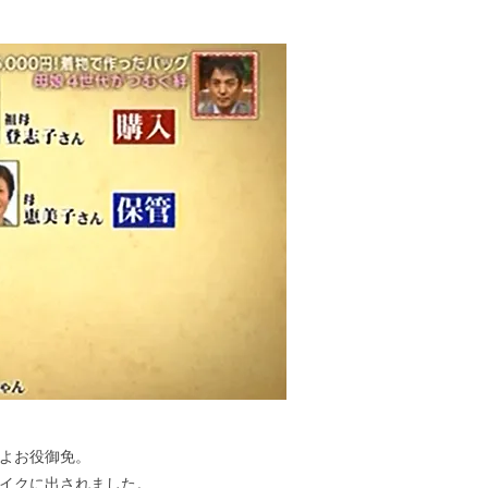
よお役御免。
イクに出されました。