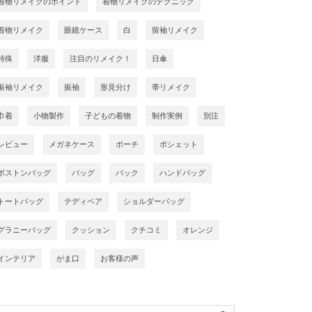
着物リメイクのポイント
着物リメイクのテクニック
着物リメイク
眼鏡ケース
白
留袖リメイク
特殊
洋服
注目のリメイク！
日傘
振袖リメイク
振袖
形見分け
帯リメイク
巾着
小物製作
子どもの着物
制作実例
別注
レビュー
メガネケース
ポーチ
ポシェット
ボストンバッグ
バッグ
バック
ハンドバッグ
トートバッグ
テディベア
ショルダーバッグ
グラニーバッグ
クッション
クチコミ
オレンジ
インテリア
がま口
お客様の声