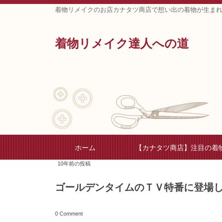
着物リメイクのお店カナタツ商店で想い出の着物が生ま
着物リメイク達人への道
ホーム
【カナタツ商店】注目の着
10年前の投稿
ゴールデンタイムのＴＶ特番に登場
0 Comment