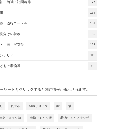
袖・留袖・訪問着等
176
服
174
織・道行コート等
131
見分けの着物
130
・小紋・浴衣等
128
ンテリア
111
どもの着物等
99
ーワードをクリックすると関連情報が表示されます。
黒
長財布
羽織リメイク
紺
紫
着物リメイク論
着物リメイク服
着物リメイク凄ワザ