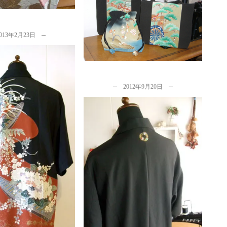
留袖リメイク．．．ハンドバッ
グと巾着を作る
by
カナタツ商店
013年2月23日
2012年9月20日
イクアロハシャツと浴
リメイクエプロン
y
カナタツ商店
留袖のリメイクと綿の着物のリ
メイクのご感想を頂きました
by
カナタツ商店