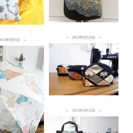
y
カナタツ商店
2013年9月24日
2013年9月3日
初めて着物リメイクをご利用い
ただいたお客様から頂いたメー
ルと制作実例
by
カナタツ商店
柄の入った小紋など柄
クトのある着物をリメ
クする時の方...
y
カナタツ商店
2013年4月12日