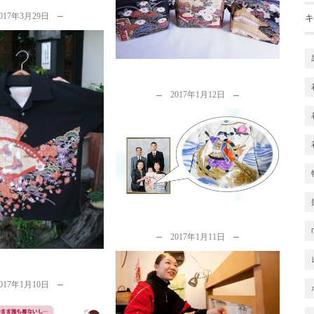
017年3月29日
キ
by
カナタツ商店
2017年1月12日
イクアロハシャツ実例
着物リメイクについて考える…
y
カナタツ商店
その３「カナタツ商店のぶれな
い...
by
カナタツ商店
2017年1月11日
着物リメイクについて考える…
017年1月10日
その２「着物リメイクのための
三...