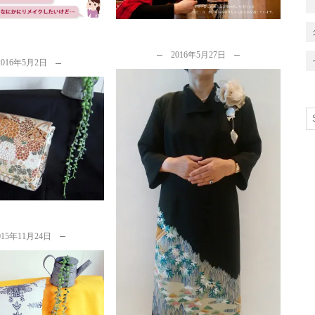
by
カナタツ商店
イクについて考える…
着物リメイク市場を考
え...
2016年5月27日
2016年5月2日
y
カナタツ商店
に負けてたまるか…。
y
カナタツ商店
お客様こそ最高のモデル＆ＣＭ
by
カナタツ商店
015年11月24日
物が生まれ変わり母が
てきたようで…」