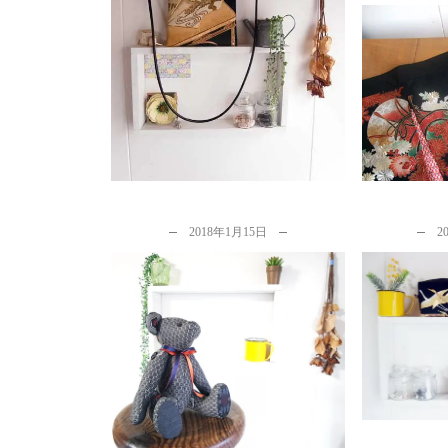
活かす使い方
by
カナタツ商店
お店用に
ら暖簾へ
b
2018年1月15日
2
『想像以
見張りま
カナタツ商店の着物リメイクの
ご感想メール３選
b
by
カナタツ商店