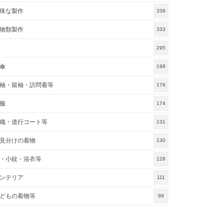
殊な製作
339
物類製作
333
295
傘
198
袖・留袖・訪問着等
176
服
174
織・道行コート等
131
見分けの着物
130
・小紋・浴衣等
128
ンテリア
111
どもの着物等
99