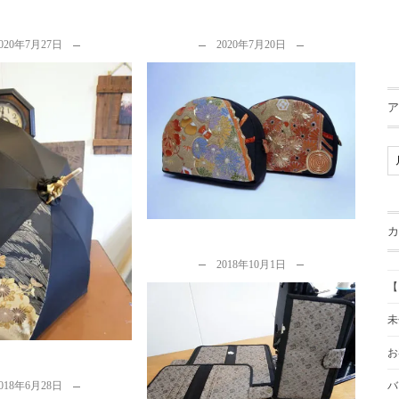
020年7月27日
2020年7月20日
ア
留袖リメイクの制作実例をご紹
介します。
by
カナタツ商店
イクで日傘を作る…２
製作出来ます。
y
カナタツ商店
カ
2018年10月1日
【
未
留袖をリメイクの方法とポイン
お
トに関して
by
カナタツ商店
018年6月28日
バ