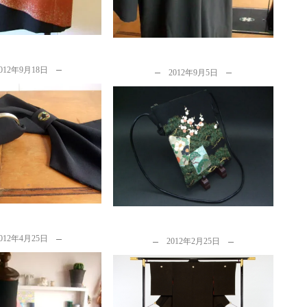
012年9月18日
2012年9月5日
のリメイク…家紋を活
着物リメイク…人気の商品！シ
シェット・ガマ口・マ
ョルダーバッグ
フラー
by
カナタツ商店
y
カナタツ商店
012年4月25日
2012年2月25日
手作りオーダーメイド日傘はい