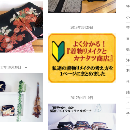
特
着物リメイク！留袖か
小
リメイク＆子供用着物
2018年3月20日
帯
からコースター
y
カナタツ商店
日
振
カナタツ商店の着物リメイクの
スタイルが判ります！
洋
by
カナタツ商店
017年10月30日
羽
形
上の仕上がりで、目を
紬
した。』…留袖リメイ
2017年4月10日
ク...
イ
y
カナタツ商店
子
本日断続的に停電中…着物リメ
イクに興味を持たれた方はお気
軽...