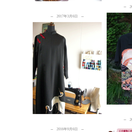
2
2017年3月6日
留袖リメ
着物リメイクチャイナドレスを
b
参考に洋服をつくる為の話を
少々…...
by
カナタツ商店
2
2016年9月6日