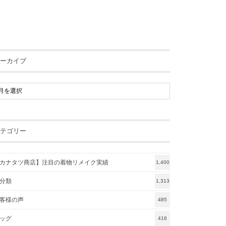
ーカイブ
テゴリー
カナタツ商店】注目の着物リメイク実績
1,400
分類
1,313
客様の声
485
ッグ
416