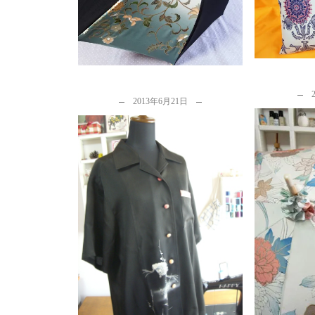
b
2013年6月21日
振袖や大
留袖リメイクの女性用アロハシ
のインパ
ャツのアレンジ方法
イ
by
カナタツ商店
b