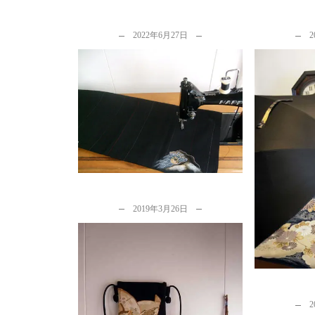
2022年6月27日
2
留袖リメイクボレロから「着物
を活かす」リメイクを考察。
by
カナタツ商店
留袖リメ
本
b
2019年3月26日
2
留袖リメイク…裾の柄と家紋を