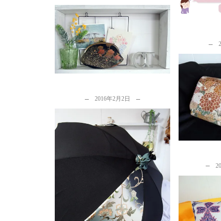
着物リメ
その１「
留袖リメイク製作実例とご感想
b
by
カナタツ商店
熊本地震
2016年2月2日
b
2
カナタツ商店の着物リメイク哲
学
by
カナタツ商店
「古い着
帰っ