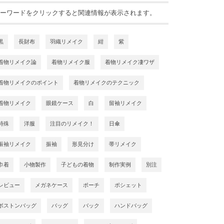
ーワードをクリックすると関連情報が表示されます。
黒
長財布
羽織リメイク
紺
紫
着物リメイク論
着物リメイク服
着物リメイク凄ワザ
着物リメイクのポイント
着物リメイクのテクニック
着物リメイク
眼鏡ケース
白
留袖リメイク
特殊
洋服
注目のリメイク！
日傘
振袖リメイク
振袖
形見分け
帯リメイク
巾着
小物製作
子どもの着物
制作実例
別注
レビュー
メガネケース
ポーチ
ポシェット
ボストンバッグ
バッグ
バック
ハンドバッグ