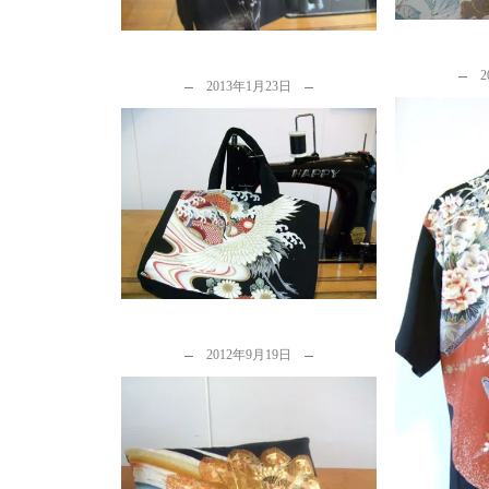
2
2013年1月23日
留袖からのリメイク…着物リメ
イク3点セット「帽子」「バッ
グ」「日傘」
by
カナタツ商店
留袖リメ
衣
b
2012年9月19日