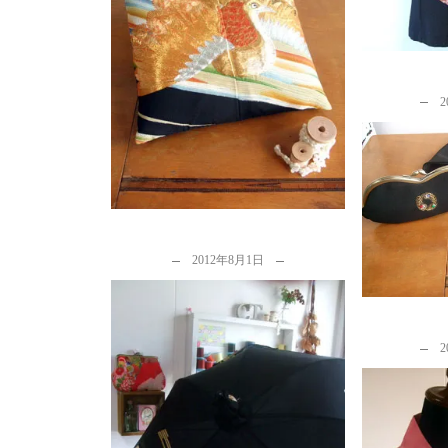
留袖からのリメイク…クッショ
ン（小座布団）、長財布、タペ
ストリー
by
カナタツ商店
2
留袖から
かしたポ
b
2012年8月1日
2
8月8日～13日・新宿伊勢丹でお
会いする方に納品した着物リメ
イク日傘