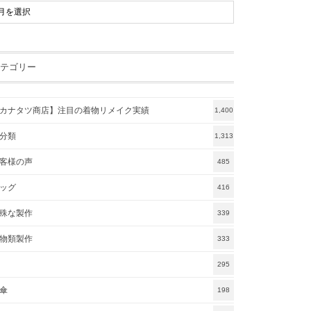
テゴリー
カナタツ商店】注目の着物リメイク実績
1,400
分類
1,313
客様の声
485
ッグ
416
殊な製作
339
物類製作
333
295
傘
198