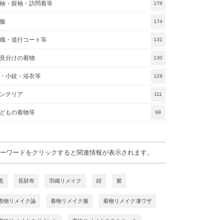
袖・留袖・訪問着等
176
服
174
織・道行コート等
131
見分けの着物
130
・小紋・浴衣等
128
ンテリア
111
どもの着物等
99
ーワードをクリックすると関連情報が表示されます。
黒
長財布
羽織リメイク
紺
紫
着物リメイク論
着物リメイク服
着物リメイク凄ワザ