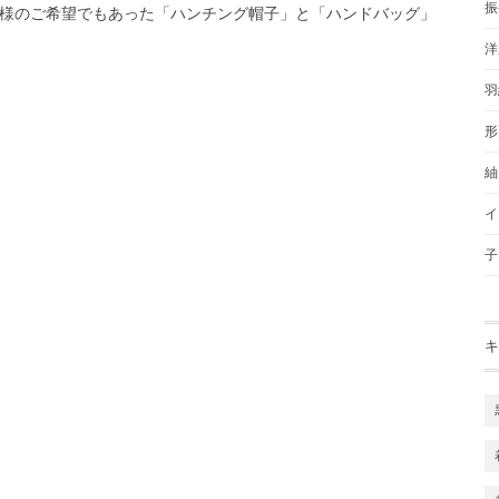
振
様のご希望でもあった「ハンチング帽子」と「ハンドバッグ」
洋
羽
形
紬
イ
子
キ