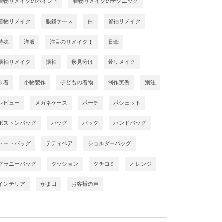
着物リメイクのポイント
着物リメイクのテクニック
着物リメイク
眼鏡ケース
白
留袖リメイク
特殊
洋服
注目のリメイク！
日傘
振袖リメイク
振袖
形見分け
帯リメイク
巾着
小物製作
子どもの着物
制作実例
別注
レビュー
メガネケース
ポーチ
ポシェット
ボストンバッグ
バッグ
バック
ハンドバッグ
トートバッグ
テディベア
ショルダーバッグ
グラニーバッグ
クッション
クチコミ
オレンジ
インテリア
がま口
お客様の声