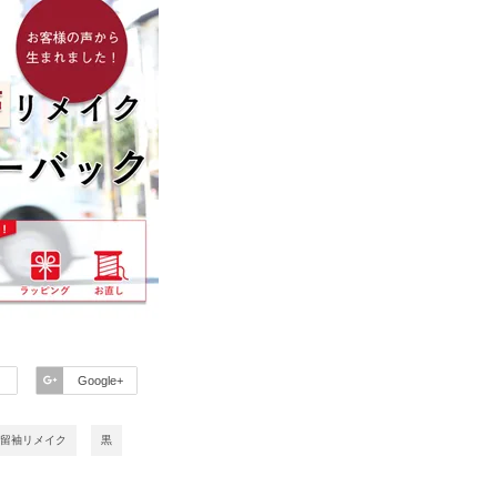
Google+
留袖リメイク
黒