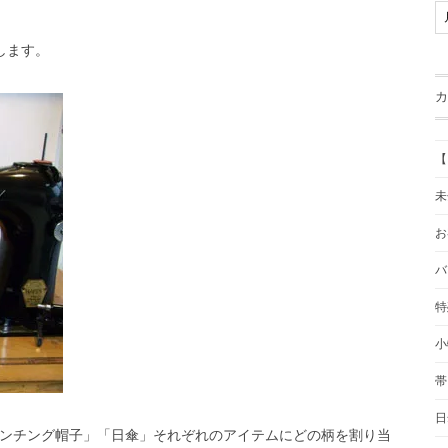
します。
カ
【
未
お
バ
特
小
帯
日
ンチング帽子」「日傘」それぞれのアイテムにどの柄を割り当