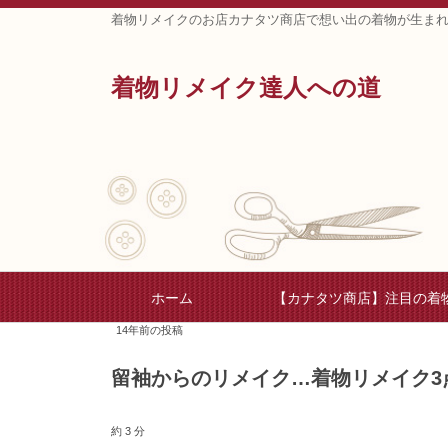
着物リメイクのお店カナタツ商店で想い出の着物が生ま
着物リメイク達人への道
ホーム
【カナタツ商店】注目の着
14年前の投稿
留袖からのリメイク…着物リメイク3
約 3 分