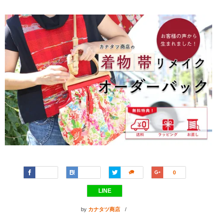
Faceboo
Hatena
Twitter
Google+
0
k
LINE
by
カナタツ商店