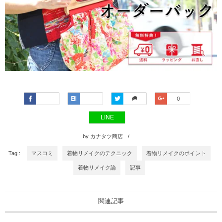
Faceboo
Hatena
Twitter
Google+
0
k
LINE
by
カナタツ商店
Tag :
マスコミ
着物リメイクのテクニック
着物リメイクのポイント
着物リメイク論
記事
関連記事