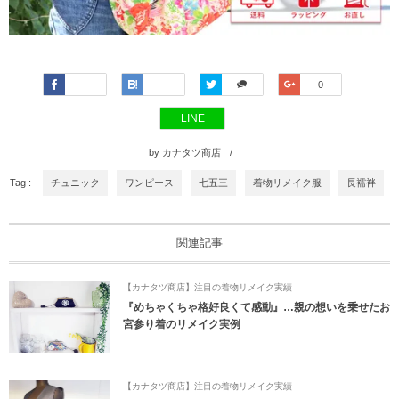
Faceboo
Hatena
Twitter
Google+
0
k
LINE
by
カナタツ商店
Tag :
チュニック
ワンピース
七五三
着物リメイク服
長襦袢
関連記事
【カナタツ商店】注目の着物リメイク実績
『めちゃくちゃ格好良くて感動』…親の想いを乗せたお
宮参り着のリメイク実例
【カナタツ商店】注目の着物リメイク実績