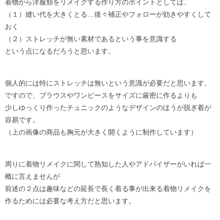
着物から洋服類をリメイクする作り方のポイントとしては、
（１）縫い代を大きくとる…後々補正やフォローが効きやすくして
おく
（２）ストレッチが無い素材であるという事を意識する
という点になるだろうと思います。
個人的には特にストレッチは無いという意識が必要だと思います。
ですので、ブラウスやワンピースをサイズに厳密に作るよりも
少しゆっくり作ったチュニックのようなデザインのほうが脱ぎ着が
容易です。
（上の画像の商品も胸元が大きく開くように制作しています）
周りに着物リメイクに関して熟知した人やアドバイザーがいれば一
概に言えませんが
前述の２点は趣味などの延長で長く着る事が出来る着物リメイクを
作るためには必要な考え方だと思います。