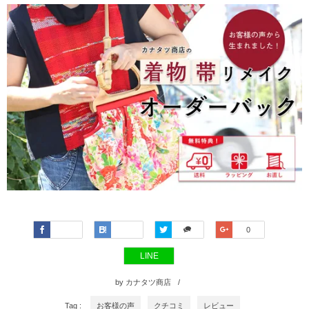
Faceboo
Hatena
Twitter
Google+
0
k
LINE
by
カナタツ商店
Tag :
お客様の声
クチコミ
レビュー