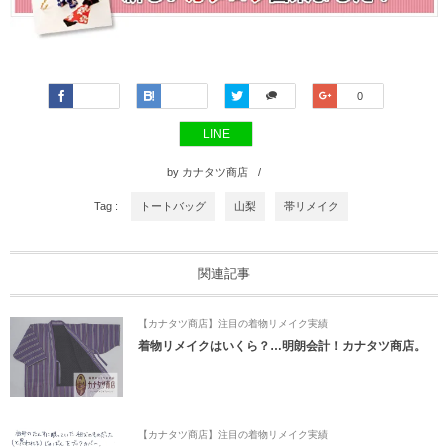
Faceboo
Hatena
Twitter
Google+
0
k
LINE
by
カナタツ商店
Tag :
トートバッグ
山梨
帯リメイク
関連記事
【カナタツ商店】注目の着物リメイク実績
着物リメイクはいくら？…明朗会計！カナタツ商店。
【カナタツ商店】注目の着物リメイク実績