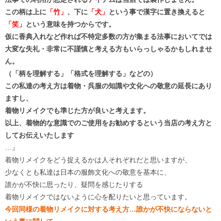
この柄は上に
「竹」
、下に
「犬」
という事で漢字に置き換えると
「笑」
という意味を持つからです。
仮に香典入れなど作れば不特定多数の方が集まる法事においてでは
大変な失礼・非常に不謹慎と考える方もいらっしゃるかもしれませ
ん。
（「柄を理解する」「格式を理解する」などの）
この私達の考え方は着物・呉服の知識や文化への敬意の延長にあり
ますし、
着物リメイクでも準じた方が良いと考えます。
以上、着物的な意識でのご使用をお勧めするという当店の考え方と
してお伝えいたします
…』
着物リメイクをどう捉えるかは人それぞれだと思いますが、
少なくとも私達は日本の服飾文化への敬意を基本に、
誰かが不快に思ったり、疑問を感じたりする
着物リメイクではないように心を配りたいと思っています。
今回同様の着物リメイクに対する考え方…誰かが不快にならないと