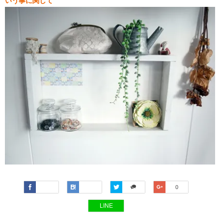
いう事に関して
Faceboo
Hatena
Twitter
Google+
0
k
LINE