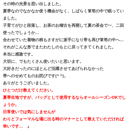
その時の光景を思い出しました。
夏帯なのでなかなか使う機会がなく、しばらく箪笥の中で眠ってい
ました。
子育てがひと段落し、お茶のお稽古を再開して夏の茶会で一、二回
使ったでしょうか…
合わせていた着物の柄もさすがに派手になり帯も再び箪笥の中へ…
それがこんな形でまたわたしのもとに戻ってきてくれました。
本当に感激です。
大切に、でもたくさん使いたいと思います。
大好きだったのにほとんど活躍させてあげられなかった
帯へのせめてものお詫びです(^ ^)。
ありがとうございました。
ひとつだけ教えてください。
夏帯生地ですが、バッグとして使用するならオールシーズンOKでし
ょうか。
日常使いでは気にしませんが
わりとフォーマルな場に出る時のマナーとして教えていただければ
幸いです…
』