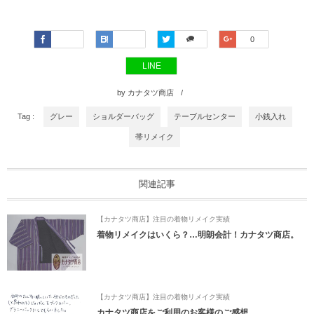
Faceboo
Hatena
Twitter
Google+
0
k
LINE
by
カナタツ商店
Tag :
グレー
ショルダーバッグ
テーブルセンター
小銭入れ
帯リメイク
関連記事
【カナタツ商店】注目の着物リメイク実績
着物リメイクはいくら？…明朗会計！カナタツ商店。
【カナタツ商店】注目の着物リメイク実績
カナタツ商店をご利用のお客様のご感想