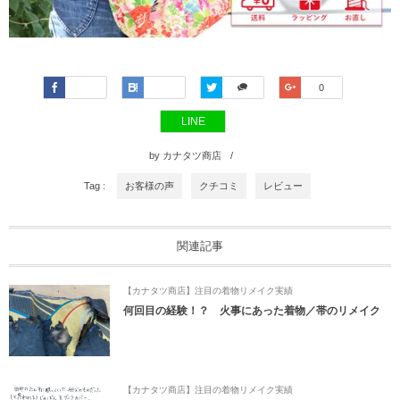
Faceboo
Hatena
Twitter
Google+
0
k
LINE
by
カナタツ商店
Tag :
お客様の声
クチコミ
レビュー
関連記事
【カナタツ商店】注目の着物リメイク実績
何回目の経験！？ 火事にあった着物／帯のリメイク
【カナタツ商店】注目の着物リメイク実績