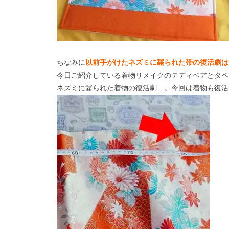
ちなみに
以前手がけたネズミに齧られた帯の復活劇は
今日ご紹介している着物リメイクのテディベアとタペ
ネズミに齧られた着物の復活劇…。今回は着物も復活