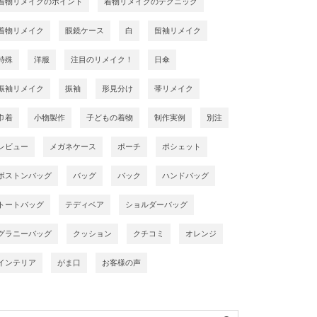
着物リメイクのポイント
着物リメイクのテクニック
着物リメイク
眼鏡ケース
白
留袖リメイク
特殊
洋服
注目のリメイク！
日傘
振袖リメイク
振袖
形見分け
帯リメイク
巾着
小物製作
子どもの着物
制作実例
別注
レビュー
メガネケース
ポーチ
ポシェット
ボストンバッグ
バッグ
バック
ハンドバッグ
トートバッグ
テディベア
ショルダーバッグ
グラニーバッグ
クッション
クチコミ
オレンジ
インテリア
がま口
お客様の声