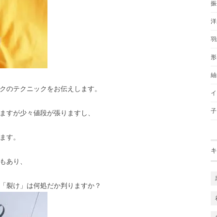
振
洋
羽
形
紬
クのテクニックをお伝えします。
イ
子
ますが少々値段が張りますし、
ます。
キ
もあり、
「裂け」は何処だか判りますか？