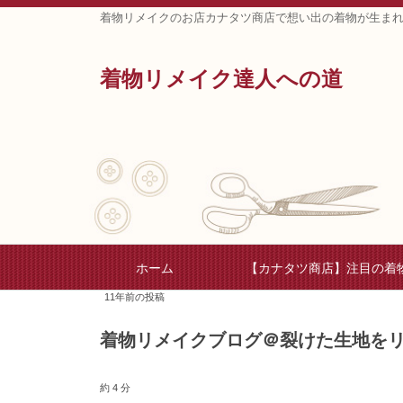
着物リメイクのお店カナタツ商店で想い出の着物が生ま
着物リメイク達人への道
ホーム
【カナタツ商店】注目の着
11年前の投稿
着物リメイクブログ＠裂けた生地を
約 4 分