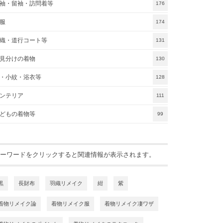
袖・留袖・訪問着等
176
服
174
織・道行コート等
131
見分けの着物
130
・小紋・浴衣等
128
ンテリア
111
どもの着物等
99
ーワードをクリックすると関連情報が表示されます。
黒
長財布
羽織リメイク
紺
紫
着物リメイク論
着物リメイク服
着物リメイク凄ワザ