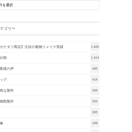
テゴリー
カナタツ商店】注目の着物リメイク実績
1,400
分類
1,313
客様の声
485
ッグ
416
殊な製作
339
物類製作
333
295
傘
198