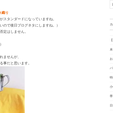
き織り
がスタンダードになっていますね。
カ
いので後日ブログネタにしますね。）
否定はしません。
【
）
未
れませんが、
お
る事だと思います。
バ
特
小
帯
日