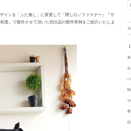
ザインを「ふた無し」に変更して『閉じ口／ファスナー』『サ
チ程度』で製作させて頂いた別注品の製作実例をご紹介いたしま
カ
【
未
お
バ
特
小
帯
日