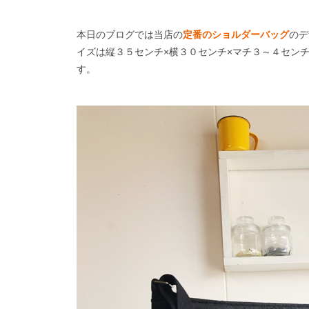
本日のブログでは当店の
定番のショルダーバッグ
のデ
イズは縦３５センチ×横３０センチ×マチ３～４セン
す。