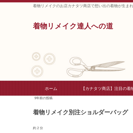
着物リメイクのお店カナタツ商店で想い出の着物が生ま
着物リメイク達人への道
ホーム
【カナタツ商店】注目の着
9年前の投稿
着物リメイク別注ショルダーバッグ
約 2 分