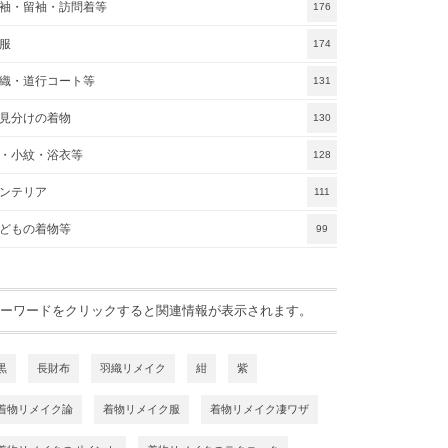
袖・留袖・訪問着等
176
服
174
織・道行コート等
131
見分けの着物
130
・小紋・浴衣等
128
ンテリア
111
どもの着物等
99
ーワードをクリックすると関連情報が表示されます。
黒
長財布
羽織リメイク
紺
紫
着物リメイク論
着物リメイク服
着物リメイク凄ワザ