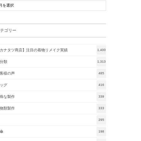
テゴリー
カナタツ商店】注目の着物リメイク実績
1,400
分類
1,313
客様の声
485
ッグ
416
殊な製作
339
物類製作
333
295
傘
198