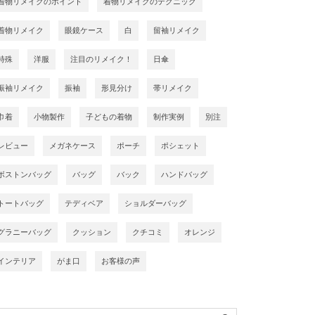
着物リメイクのポイント
着物リメイクのテクニック
着物リメイク
眼鏡ケース
白
留袖リメイク
特殊
洋服
注目のリメイク！
日傘
振袖リメイク
振袖
形見分け
帯リメイク
巾着
小物製作
子どもの着物
制作実例
別注
レビュー
メガネケース
ポーチ
ポシェット
ボストンバッグ
バッグ
バック
ハンドバッグ
トートバッグ
テディベア
ショルダーバッグ
グラニーバッグ
クッション
クチコミ
オレンジ
インテリア
がま口
お客様の声