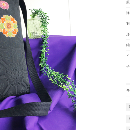
振
洋
羽
形
紬
イ
子
キ