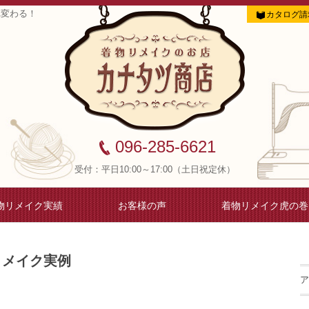
れ変わる！
カタログ請
096-285-6621
受付：平日10:00～17:00（土日祝定休）
物リメイク実績
お客様の声
着物リメイク虎の巻
リメイク実例
ア