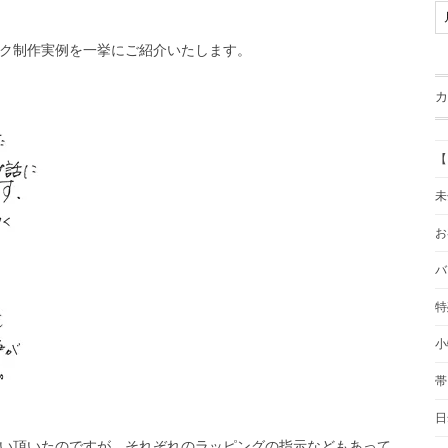
ク制作実例を一挙にご紹介いたします。
カ
【
未
お
バ
特
小
帯
日
い頂いたのですが、それぞれのラッピングの指示などもあって