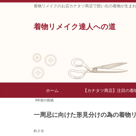
着物リメイクのお店カナタツ商店で想い出の着物が生ま
着物リメイク達人への道
ホーム
【カナタツ商店】注目の着
9年前の投稿
一周忌に向けた形見分けの為の着物
約 2 分