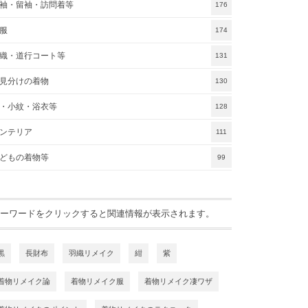
袖・留袖・訪問着等
176
服
174
織・道行コート等
131
見分けの着物
130
・小紋・浴衣等
128
ンテリア
111
どもの着物等
99
ーワードをクリックすると関連情報が表示されます。
黒
長財布
羽織リメイク
紺
紫
着物リメイク論
着物リメイク服
着物リメイク凄ワザ