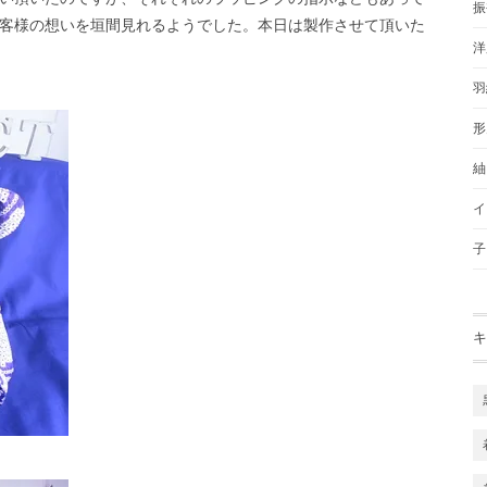
振
客様の想いを垣間見れるようでした。本日は製作させて頂いた
洋
羽
形
紬
イ
子
キ