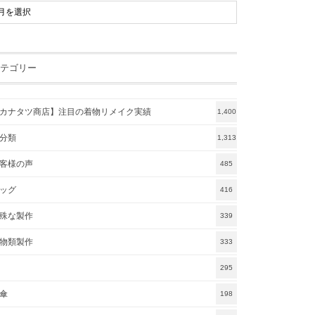
テゴリー
カナタツ商店】注目の着物リメイク実績
1,400
分類
1,313
客様の声
485
ッグ
416
殊な製作
339
物類製作
333
295
傘
198