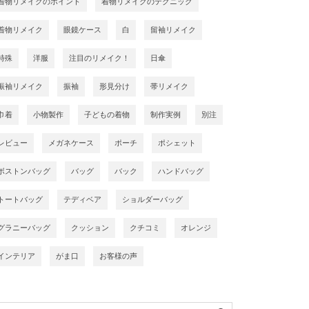
着物リメイクのポイント
着物リメイクのテクニック
着物リメイク
眼鏡ケース
白
留袖リメイク
特殊
洋服
注目のリメイク！
日傘
振袖リメイク
振袖
形見分け
帯リメイク
巾着
小物製作
子どもの着物
制作実例
別注
レビュー
メガネケース
ポーチ
ポシェット
ボストンバッグ
バッグ
バック
ハンドバッグ
トートバッグ
テディベア
ショルダーバッグ
グラニーバッグ
クッション
クチコミ
オレンジ
インテリア
がま口
お客様の声