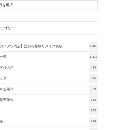
テゴリー
カナタツ商店】注目の着物リメイク実績
1,400
分類
1,313
客様の声
485
ッグ
416
殊な製作
339
物類製作
333
295
傘
198