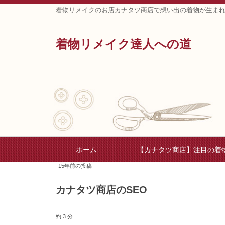
着物リメイクのお店カナタツ商店で想い出の着物が生ま
着物リメイク達人への道
ホーム
【カナタツ商店】注目の着
15年前の投稿
カナタツ商店のSEO
約 3 分