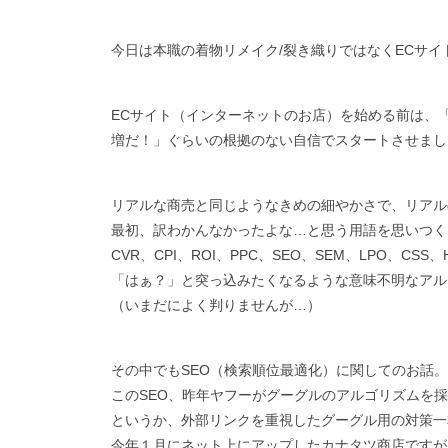
今日は本職の着物リメイク/裂き織りではなくECサイ
ECサイト（インターネットのお店）を始める前は、
増だ！」ぐらいの根拠のない自信でスタートさせまし
リアルな商売と同じようなきめの細やかさで、リアル
最初、訳わかんなかったよな…と思う用語を思いつく
CVR、CPI、ROI、PPC、SEO、SEM、LPO、CSS
「はぁ？」と突っ込みたくなるような意味不明なアル
（いまだによく判りませんが…）
その中でもSEO（検索順位最適化）に関してのお話。
このSEO、昨年ヤフーがグーグルのアルゴリズムを
というか、外部リンクを重視したグーグル用の対策一
今年１月にネット上にアップしたカナタツ商店ですが