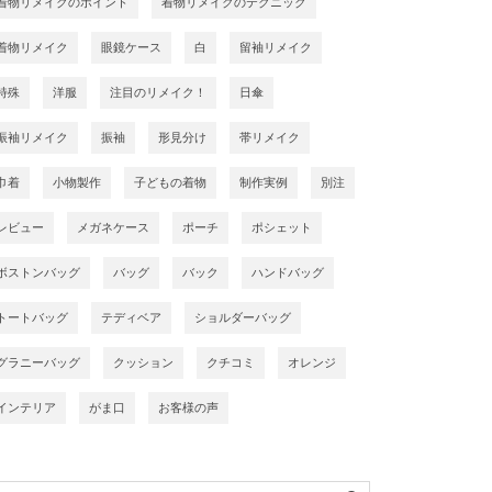
着物リメイクのポイント
着物リメイクのテクニック
着物リメイク
眼鏡ケース
白
留袖リメイク
特殊
洋服
注目のリメイク！
日傘
振袖リメイク
振袖
形見分け
帯リメイク
巾着
小物製作
子どもの着物
制作実例
別注
レビュー
メガネケース
ポーチ
ポシェット
ボストンバッグ
バッグ
バック
ハンドバッグ
トートバッグ
テディベア
ショルダーバッグ
グラニーバッグ
クッション
クチコミ
オレンジ
インテリア
がま口
お客様の声