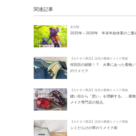
関連記事
未分類
2025年～2026年 年末年始休業のご案
【カナタツ商店】注目の着物リメイク実績
何回目の経験！？ 火事にあった着物／
のリメイク
【カナタツ商店】注目の着物リメイク実績
縫い目から「想い」を理解する。…着物
メイク専門店の視点。
【カナタツ商店】注目の着物リメイク実績
シミだらけの帯のリメイク術