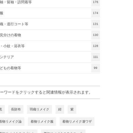
袖・留袖・訪問着等
176
服
174
織・道行コート等
131
見分けの着物
130
・小紋・浴衣等
128
ンテリア
111
どもの着物等
99
ーワードをクリックすると関連情報が表示されます。
黒
長財布
羽織リメイク
紺
紫
着物リメイク論
着物リメイク服
着物リメイク凄ワザ