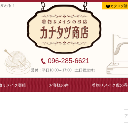
れ変わる！
カタログ請
096-285-6621
受付：平日10:00～17:00（土日祝定休）
物リメイク実績
お客様の声
着物リメイク虎の巻
ア