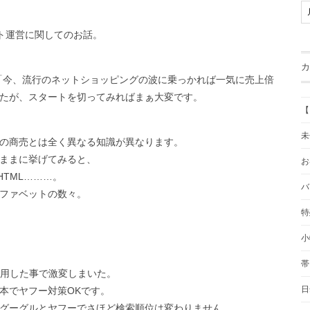
ト運営に関してのお話。
カ
「今、流行のネットショッピングの波に乗っかれば一気に売上倍
たが、スタートを切ってみればまぁ大変です。
【
未
の商売とは全く異なる知識が異なります。
ままに挙げてみると、
お
、HTML………。
バ
ファベットの数々。
特
小
帯
採用した事で激変しまいた。
日
本でヤフー対策OKです。
グーグルとヤフーでさほど検索順位は変わりません。