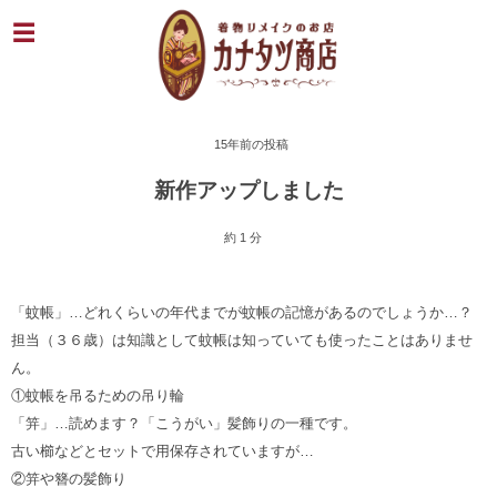
15年前の投稿
新作アップしました
約 1 分
「蚊帳」…どれくらいの年代までが蚊帳の記憶があるのでしょうか…？
担当（３６歳）は知識として蚊帳は知っていても使ったことはありませ
ん。
①蚊帳を吊るための吊り輪
「笄」…読めます？「こうがい」髪飾りの一種です。
古い櫛などとセットで用保存されていますが…
②笄や簪の髪飾り