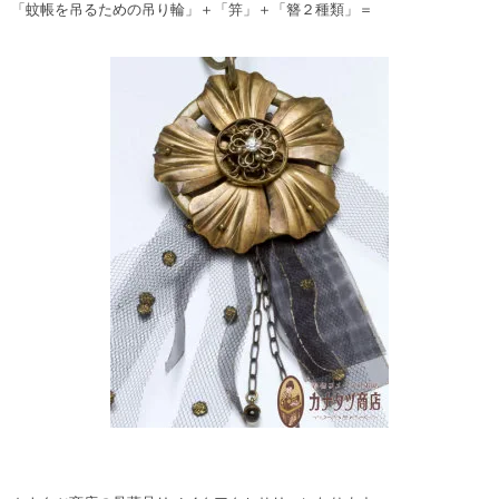
「蚊帳を吊るための吊り輪」＋「笄」＋「簪２種類」＝